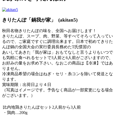
きりたんぽ「鍋我が家」 (akitan5)
秋田名物きりたんぽの味を、全国へお届けします！
きりたんぽ、スープ、肉、野菜、等すべてそろって入ってい
るので、ご家庭ですぐに調理出来ます。日本で初めてきりた
んぽ鍋の全国大会の実行委員長務めたT氏慣習の
あいしてあきた「我が家は」おもてなしと言うよりもいつで
も気軽に食べれるセットで3人前と6人前がございますので、
お好みの量をお求め下さい。なおこの商品は【冷凍】ではあ
りません。
冷凍商品希望の場合はねぎ・セリ・糸コンを除いて発送とな
ります。
賞味期限：出荷日より４日
（写真はイメージです。予告なく商品が一部変更になる場合
がございます。）
比内地鶏きりたんぽセット2人前から3人前
・鶏肉…200g