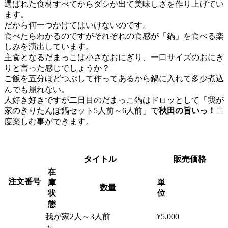
選ばれた食材すべてからダシが出て美味しさを作り上げてい
ます。
だから何一つかけてはいけないのです。
食べたらわかるのですがそれぞれの食感が「鍋」を食べる楽
しみを演出しています。
主食となるだまっこは小さなおにぎり、一口サイズのおにぎ
りと言った感じでしょうか？
ご飯を五分ほどつぶして作ってあるから鍋に入れて多少煮込
んでも崩れない。
人好き好きですが二日目のだまっこ鍋はドロッとして「我が
家のきりたんぽ鍋セット5人前～6人前」で
秋田の旨いっ！
二
度楽しむ事ができます。
タイトル
販売価格
在
注文番号
庫
単
数量
状
位
態
我が家2人～3人前
¥5,000