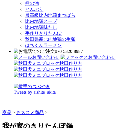
熊の油
とんぶり
最高級比内地鶏まつばら
比内地鶏スープ
比内地鶏味だし
手作りきりたんぽ
秋田県産比内地鶏の生卵
はちくんラーメン
Tweets by aishite_akita
商品
>
おススメ商品
>
我が家のきりたんぽ鍋