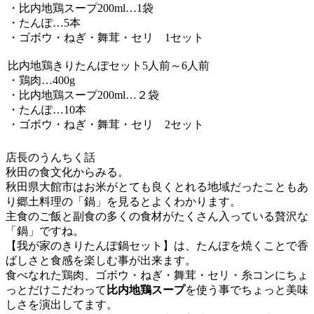
・比内地鶏スープ200ml…1袋
・たんぽ…5本
・ゴボウ・ねぎ・舞茸・セリ 1セット
比内地鶏きりたんぽセット5人前～6人前
・鶏肉…400g
・比内地鶏スープ200ml…２袋
・たんぽ…10本
・ゴボウ・ねぎ・舞茸・セリ 2セット
店長のうんちく話
秋田の食文化からみる。
秋田県大館市はお米がとても良くとれる地域だったこともあ
り郷土料理の「鍋」を見るとよくわかります。
主食のご飯と副食の多くの食材がたくさん入っている贅沢な
「鍋」ですね。
【我が家のきりたんぽ鍋セット】は、たんぽを焼くことで香
ばしさと食感を楽しむ事が出来ます。
食べなれた鶏肉、ゴボウ・ねぎ・舞茸・セリ・糸コンにちょ
っとだけこだわって
比内地鶏スープ
を使う事でちょっと美味
しさを演出してます。