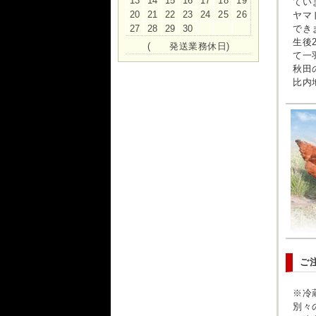
13
14
15
16
17
18
19
てい
20
21
22
23
24
25
26
ヤマ
27
28
29
30
でき
生後
(
発送業務休日)
て一
秋田
比内
ご
※冷
別々