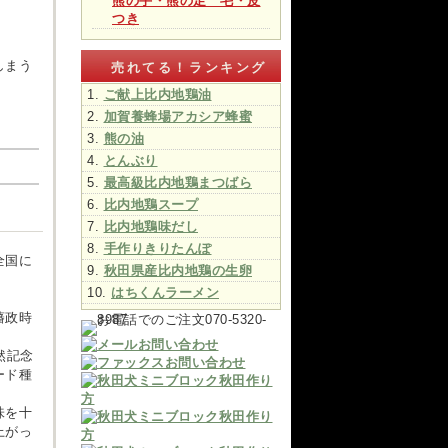
熊の手・熊の足 毛・皮
つき
しまう
売れてる！ランキング
ご献上比内地鶏油
加賀養蜂場アカシア蜂蜜
熊の油
とんぶり
最高級比内地鶏まつばら
比内地鶏スープ
比内地鶏味だし
手作りきりたんぽ
全国に
秋田県産比内地鶏の生卵
はちくんラーメン
藩政時
然記念
ード種
味を十
上がっ