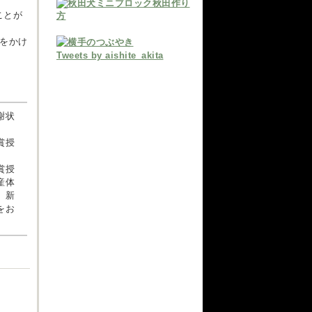
ことが
）をかけ
Tweets by aishite_akita
謝状
賞授
賞授
産体
、新
をお