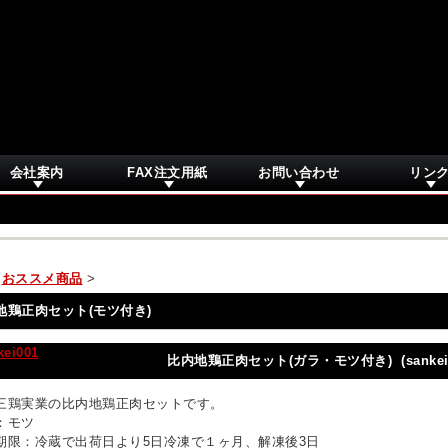
会社案内
FAX注文用紙
お問い合わせ
リン
>
おススメ商品
>
地鶏正肉セット(モツ付き)
比内地鶏正肉セット(ガラ・モツ付き) (sankei0
三鶏実業の比内地鶏正肉セットです。
：モツ
期限：冷蔵で出荷日より5日冷凍で１ヶ月、解凍後3日