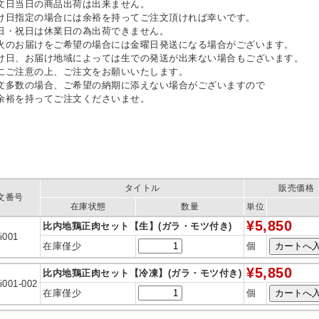
文日当日の商品出荷は出来ません。
け日指定の場合には余裕を持ってご注文頂ければ幸いです。
日・祝日は休業日の為出荷できません。
火のお届けをご希望の場合には金曜日発送になる場合がございます。
け日、お届け地域によっては生での発送が出来ない場合もございます。
にご注意の上、ご注文をお願いいたします。
文多数の場合、ご希望の納期に添えない場合がございますので
余裕を持ってご注文くださいませ。
タイトル
販売価格
文番号
在庫状態
数量
単位
¥5,850
比内地鶏正肉セット【生】(ガラ・モツ付き)
i001
在庫僅少
個
¥5,850
比内地鶏正肉セット【冷凍】(ガラ・モツ付き)
i001-002
在庫僅少
個