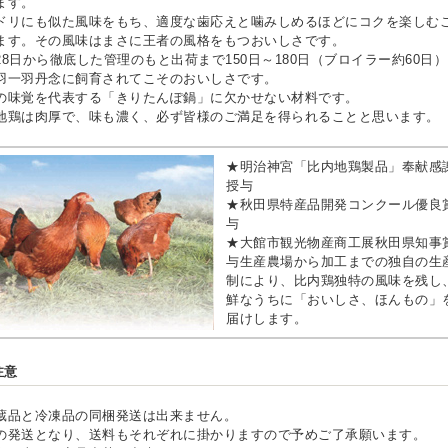
ます。
ドリにも似た風味をもち、適度な歯応えと噛みしめるほどにコクを楽しむ
ます。その風味はまさに王者の風格をもつおいしさです。
28日から徹底した管理のもと出荷まで150日～180日（ブロイラー約60日
羽一羽丹念に飼育されてこそのおいしさです。
の味覚を代表する「きりたんぽ鍋」に欠かせない材料です。
地鶏は肉厚で、味も濃く、必ず皆様のご満足を得られることと思います。
★明治神宮「比内地鶏製品」奉献感
授与
★秋田県特産品開発コンクール優良
与
★大館市観光物産商工展秋田県知事
与生産農場から加工までの独自の生
制により、比内鶏独特の風味を残し
鮮なうちに「おいしさ、ほんもの」
届けします。
注意
蔵品と冷凍品の同梱発送は出来ません。
の発送となり、送料もそれぞれに掛かりますので予めご了承願います。