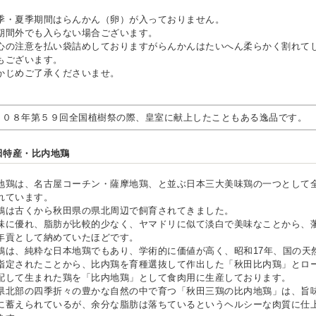
季・夏季期間はらんかん（卵）が入っておりません。
期間外でも入らない場合ございます。
心の注意を払い袋詰めしておりますがらんかんはたいへん柔らかく割れて
もございます。
かじめご了承くださいませ。
００８年第５９回全国植樹祭の際、皇室に献上したこともある逸品です。
田特産・比内地鶏
地鶏は、名古屋コーチン・薩摩地鶏、と並ぶ日本三大美味鶏の一つとして
れています。
鶏は古くから秋田県の県北周辺で飼育されてきました。
味に優れ、脂肪が比較的少なく、ヤマドリに似て淡白で美味なことから、
年貢として納めていたほどです。
鶏は、純粋な日本地鶏でもあり、学術的に価値が高く、昭和17年、国の天
指定されたことから、比内鶏を育種選抜して作出した「秋田比内鶏」とロ
配して生まれた鶏を「比内地鶏」として食肉用に生産しております。
県北部の四季折々の豊かな自然の中で育つ「秋田三鶏の比内地鶏」は、旨
に蓄えられているが、余分な脂肪は落ちているというヘルシーな肉質に仕