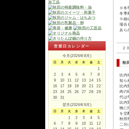
※冬
冬季
※細
場合
あら
営業日カレンダー
２
今月(2026年8月)
日
月
火
水
木
金
土
秋
1
2
3
4
5
6
7
8
比内
9
10
11
12
13
14
15
知ら
16
17
18
19
20
21
22
比内
肉の
23
24
25
26
27
28
29
代は
30
31
比内
翌月(2026年9月)
物に
日
月
火
水
木
金
土
を交
1
2
3
4
5
秋田
6
7
8
9
10
11
12
二分