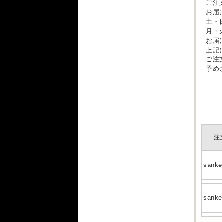
ご注
お届
土・
月・
お届
上記
ご注
予め
注
sanke
sanke